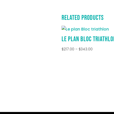
Related products
Le plan Bloc triathlo
Price
$
217.00
–
$
343.00
range:
$217.00
through
$343.00