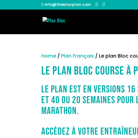
info@theblocplan.com
Home
/
Plan Français
/ Le plan Bloc co
Le plan Bloc course à p
Le plan est en versions 16
et 40 ou 20 semaines pour 
marathon.
Accèdez à votre entraîneu