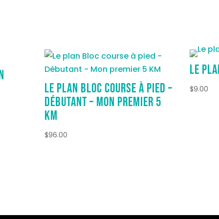
Le pla
n
Le plan Bloc course à pied –
$
9.00
Débutant – Mon premier 5
KM
$
96.00