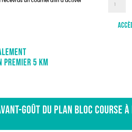
u recevras un courriel afin d’activer
plan
Bloc
course
accè
à
pied
quantity
galement
n premier 5 km
avant-goût du plan Bloc course à 