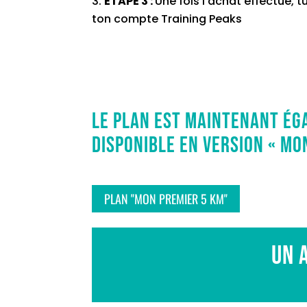
ÉTAPE 3 :
Une fois l’achat effectué, t
ton compte Training Peaks
Le plan est maintenant é
disponible en version « mo
PLAN "MON PREMIER 5 KM"
Un 