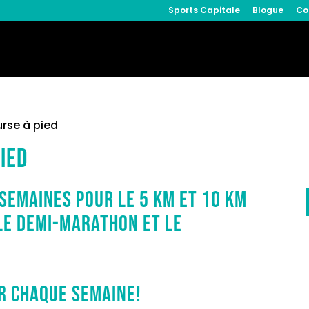
Sports Capitale
Blogue
Co
urse à pied
ied
 semaines pour le 5 km et 10 km
le demi-marathon et le
r chaque semaine!